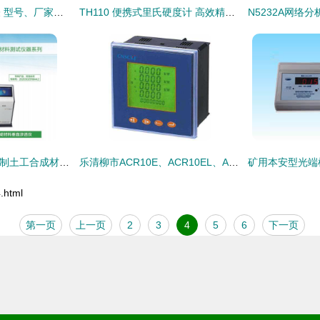
供应电阻远传压力表 型号、厂家与值得信赖的现货直销选择
TH110 便携式里氏硬度计 高效精准的金属硬度检测利器
MTSY-09A型微机控制土工合成材料垂直渗透仪操作规范与产品说明
乐清柳市ACR10E、ACR10EL、ACR100E及ACR110E网络仪表的供应与商机
.html
第一页
上一页
2
3
4
5
6
下一页