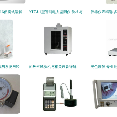
上海三信仪表厂SX716便携式溶解氧仪 水质检测的可靠助手
YTZJ-1型智能电力监测仪 价格与性能的完美结合
TW901全封闭无菌检测系统与轻便型智能集菌仪 瑞安市图旺生物技术设备报价解析
灼热丝试验机与相关设备详解——以东莞市虎门品诚检测仪器设备厂为例