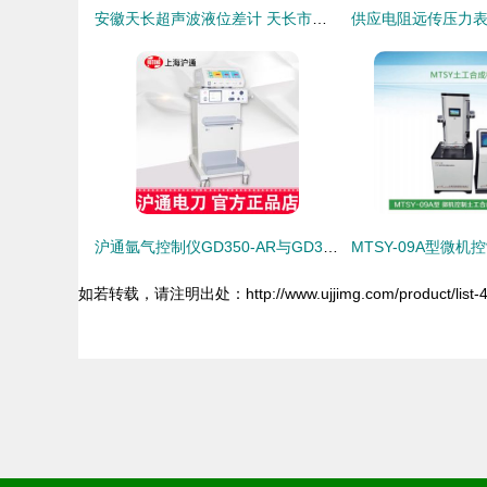
安徽天长超声波液位差计 天长市仪器仪表线缆厂的专业仪表
沪通氩气控制仪GD350-AR与GD350-B5 专业仪器仪表厂价直销
如若转载，请注明出处：http://www.ujjimg.com/product/list-4