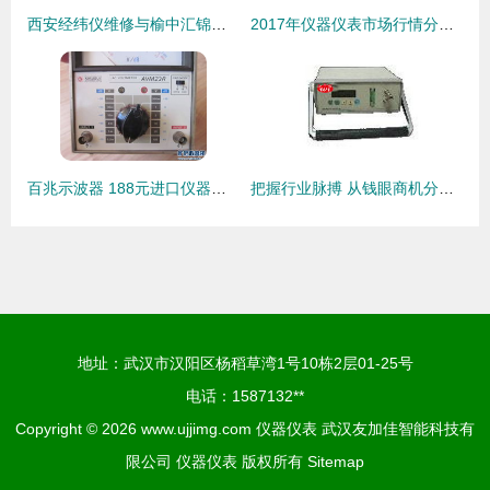
西安经纬仪维修与榆中汇锦仪器仪表销售中心 专业服务保障测量精度
2017年仪器仪表市场行情分析 价格趋势、采购报价与批发渠道探索
百兆示波器 188元进口仪器仪表，性价比之选
把握行业脉搏 从钱眼商机分类看仪器仪表供应新机遇
地址：武汉市汉阳区杨稻草湾1号10栋2层01-25号
电话：1587132**
Copyright © 2026
www.ujjimg.com
仪器仪表
武汉友加佳智能科技有
限公司
仪器仪表
版权所有
Sitemap